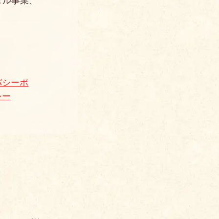
タル事業、
バシーポ
シー